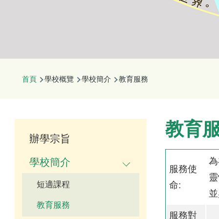
導
首頁
學校概覽
學校簡介
教育服務
航
連
結
Main
教育
辦學宗旨
navigation
為
學校簡介
服務使
靈
短適課程
命:
並
教育服務
服務對