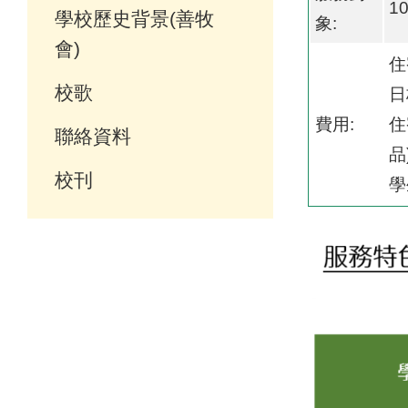
1
學校歷史背景(善牧
象:
會)
住
校歌
日
費用:
住
聯絡資料
品
校刊
學