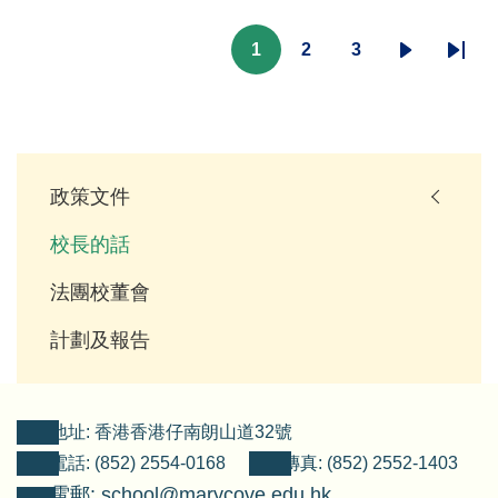
Pagination
1
2
3
目
頁
頁
下
Last
前
面
面
一
page
頁
頁
面
Template
政策文件
-
(Left
校長的話
Menui)
法團校董會
計劃及報告
地址: 香港香港仔南朗山道32號
電話: (852) 2554-0168
傳真: (852) 2552-1403
電郵: school@marycove.edu.hk