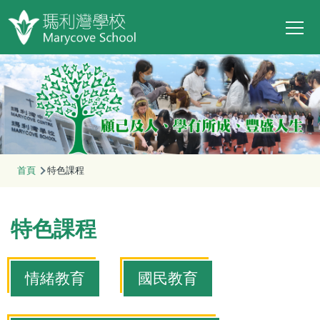
Main
移至主內容
T
navi
導
首頁
特色課程
航
連
特色課程
結
情緒教育
國民教育