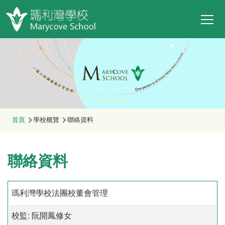
Main
移至主內容
T
navi
導
首頁
學校概覽
聯絡資料
航
連
聯絡資料
結
瑪利灣學校法團校董會管理
校監: 阮開鳳修女