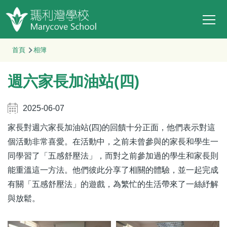
Main
移至主內容
T
navi
導
首頁
相簿
航
週六家長加油站(四)
連
結
2025-06-07
家長對週六家長加油站
(
四
)
的回饋十分正面，他們表示對這
個活動非常喜愛。在活動中，之前未曾參與的家長和學生一
同學習了「五感舒壓法」，而對之前參加過的學生和家長則
能重溫這一方法。他們彼此分享了相關的體驗，並一起完成
有關「五感舒壓法」的遊戲，為繁忙的生活帶來了一絲紓解
與放鬆。