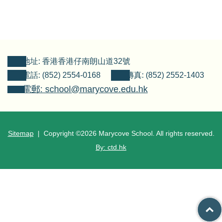
地址: 香港香港仔南朗山道32號
電話: (852) 2554-0168
傳真: (852) 2552-1403
電郵: school@marycove.edu.hk
Sitemap
| Copyright ©
2026 Marycove School. All rights reserved.
By: ctd.hk