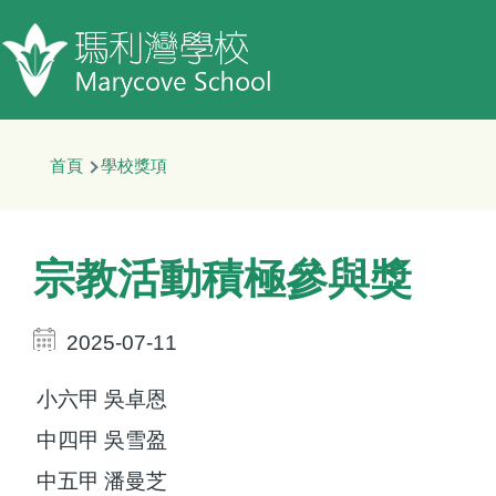
移至主內容
導
首頁
學校獎項
航
連
結
宗教活動積極參與獎
2025-07-11
小六甲
吳卓恩
中四甲
吳雪盈
中五甲
潘曼芝