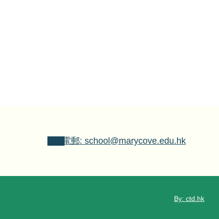
電郵: school@marycove.edu.hk
By: ctd.hk