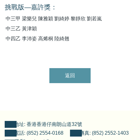
挑戰版
—
嘉許獎：
中三甲
梁樂兒
陳雅穎
劉綺婷
黎靜欣
劉若嵐
中三乙
黃津穎
中四乙
李沛姿
高烯桐
陸綺翹
返回
地址: 香港香港仔南朗山道32號
電話: (852) 2554-0168
傳真: (852) 2552-1403