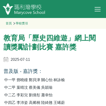
Main
移至主內容
T
navi
導
首頁
學校獎項
航
教育局「歷史四維遊」網上閱
連
結
讀獎勵計劃比賽 嘉許獎
2025-07-11
普及版
-
嘉許獎：
中一甲
鄧曉瞳
鄭貝津
關心怡
林詠榆
中二甲
葉晴汶
蔡美儀
吳穎瑜
中二乙
李彩兒
劉倩彤
蕭幸怡
中四乙
李沛姿
高烯桐
陸綺翹
王晞蔚