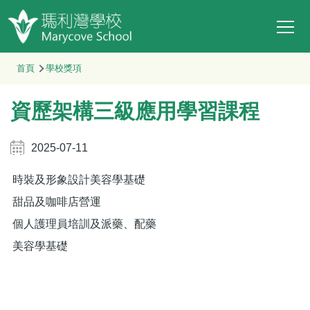
Main
移至主內容
T
navi
導
首頁
學校獎項
航
資歷架構三級應用學習課程
連
結
2025-07-11
時裝及形象設計美容學基礎
甜品及咖啡店營運
個人護理員培訓及派藥、配藥
美容學基礎