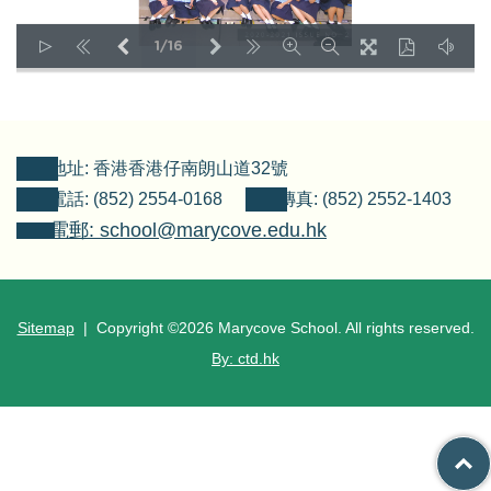
1/16
LOADING PAGES 26% ...
地址: 香港香港仔南朗山道32號
電話: (852) 2554-0168
傳真: (852) 2552-1403
電郵: school@marycove.edu.hk
Sitemap
| Copyright ©
2026 Marycove School. All rights reserved.
By: ctd.hk