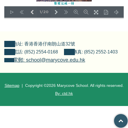
1/20
LOADING PAGES 8% ...
地址: 香港香港仔南朗山道32號
電話: (852) 2554-0168
傳真: (852) 2552-1403
電郵: school@marycove.edu.hk
Sitemap
| Copyright ©
2026 Marycove School. All rights reserved.
By: ctd.hk