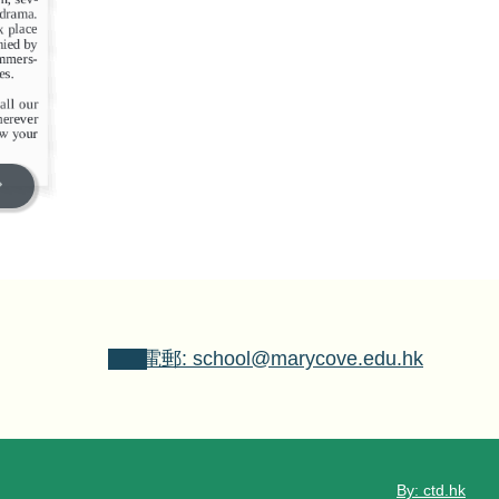
電郵: school@marycove.edu.hk
By: ctd.hk