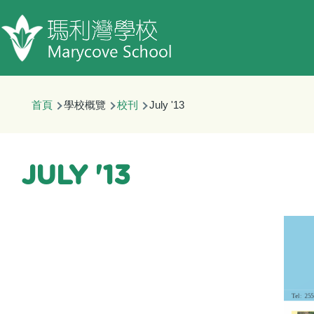
移至主內容
導
首頁
學校概覽
校刊
July '13
航
連
結
JULY '13