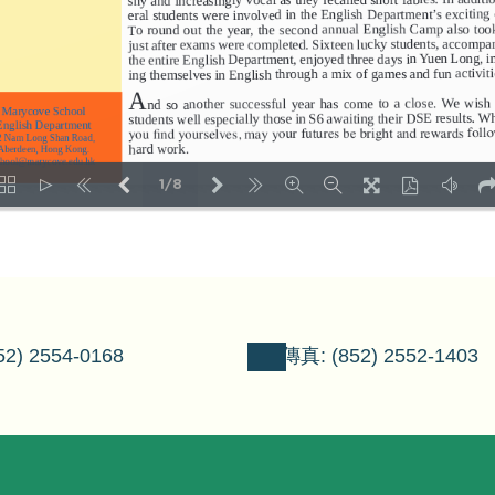
1/8
LOADING PAGES 63% ...
2) 2554-0168
傳真: (852) 2552-1403