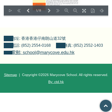
1/8
LOADING PAGES 79% ...
地址: 香港香港仔南朗山道32號
電話: (852) 2554-0168
傳真: (852) 2552-1403
電郵: school@marycove.edu.hk
Sitemap
| Copyright ©
2026 Marycove School. All rights reserved.
By: ctd.hk