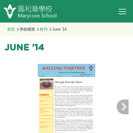
Main
移至主內容
T
navi
導
首頁
學校概覽
校刊
June '14
航
連
JUNE '14
結