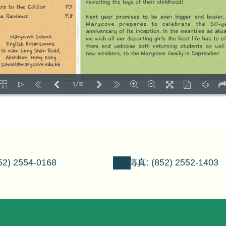
1/8
LOADING PAGES 37% ...
2) 2554-0168
傳真: (852) 2552-1403