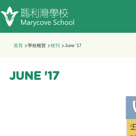
移至主內容
導
首頁
學校概覽
校刊
June '17
航
連
結
JUNE '17