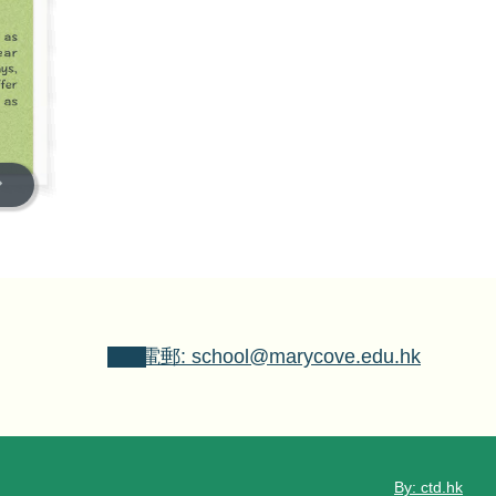
電郵: school@marycove.edu.hk
By: ctd.hk