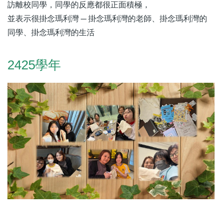
訪離校同學，同學的反應都很正面積極，
並表示很掛念瑪利灣 ─ 掛念瑪利灣的老師、掛念瑪利灣的
同學、掛念瑪利灣的生活
2425學年