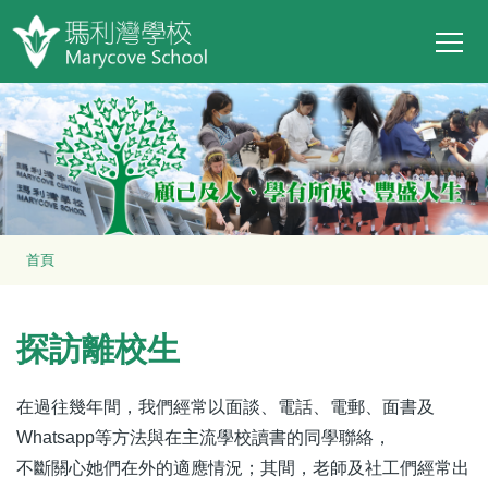
Main
移至主內容
T
navi
導
首頁
航
連
探訪離校生
結
在過往幾年間，我們經常以面談、電話、電郵、面書及
Whatsapp等方法與在主流學校讀書的同學聯絡，
不斷關心她們在外的適應情況；其間，老師及社工們經常出