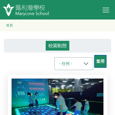
Main
移至主內容
T
navi
導
首頁
航
連
校園動態
結