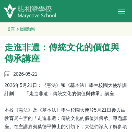
Main
移至主內容
T
navi
導
首頁
校園動態
航
走進非遺：傳統文化的價值與
連
結
傳承講座
2026-05-21
2026
年
5
月
21
日：《憲法》和《基本法》學生校園大使培訓
計劃
——
「走進非遺：傳統文化的價值與傳承」講座
本校《憲法》及《基本法》學生校園大使於
5
月
21
日參與由
教育局主辦的「走進非遺：傳統文化的價值與傳承」專題講
座。在主講嘉賓葉德平博士的引領下，大使們深入了解多項