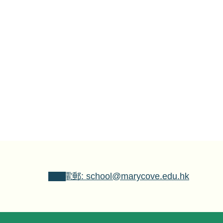
電郵: school@marycove.edu.hk