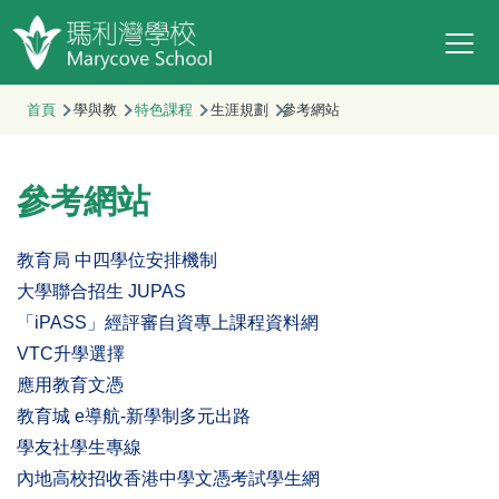
Main
移至主內容
T
navi
首頁
學與教
特色課程
生涯規劃
參考網站
參考網站
教育局 中四學位安排機制
大學聯合招生 JUPAS
「iPASS」經評審自資專上課程資料網
VTC升學選擇
應用教育文憑
教育城 e導航-新學制多元出路
學友社學生專線
內地高校招收香港中學文憑考試學生網